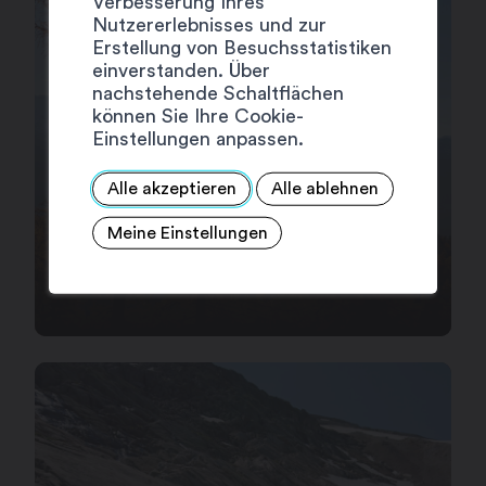
Verbesserung Ihres
Nutzererlebnisses und zur
Erstellung von Besuchsstatistiken
einverstanden. Über
nachstehende Schaltflächen
können Sie Ihre Cookie-
Einstellungen anpassen.
Alle akzeptieren
Alle ablehnen
DIE BERGE IM WANDEL
Meine Einstellungen
DER JAHRESZEITEN