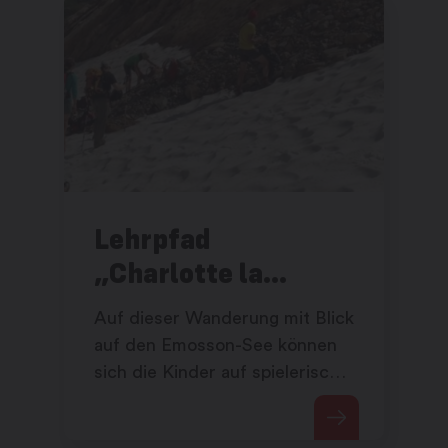
Lehrpfad
„Charlotte la
Marmotte“ von
Auf dieser Wanderung mit Blick
Emosson
auf den Emosson-See können
sich die Kinder auf spielerische
Art und Weise mit der Natur
beschäftigen.