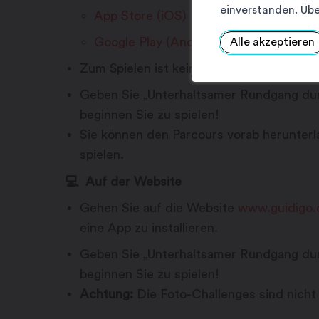
einverstanden. Übe
App Store (iOS)
Google Play (Android)
Alle akzeptieren
Zum Spielen ist kein Konto erforderlich.
Geben Sie „Unterhaltsamer Rundgang durc
beginnen Sie zu spielen!
Sie können den Parcours vorab herunterl
spielen.
💻 Auf der Website
Gehen Sie auf die Website
www.guidigo
eine App zu installieren.
Geben Sie „Unterhaltsamer Rundgang durc
beginnen Sie zu spielen!
Achtung:
Die Foto-Challenges sind nicht