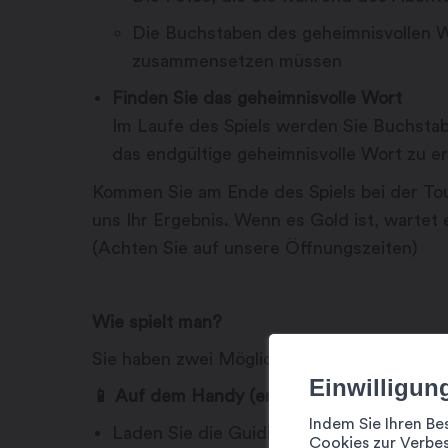
Die Buchstaben des geheimnisvollen W
zusammensetzen müssen
Finden Sie das geheimnisvolle Wort
Im Laufe des Spiels werden Sie Buchstab
das endgültige geheimnisvolle Wort zu er
Kommen Sie am Ende des Spiels bei der Tou
uns Ihr Ergebnis. Wenn es Gold ist, wartet 
(Achten Sie auf unsere Öffnungszeiten)
Wie spielt man?
Sie haben zwei Möglichkeiten, an dem Abe
Einwilligun
📱 Auf dem Handy (empfohlen)
Indem Sie Ihren Be
Laden Sie die Guidigo-App herunter, die k
Cookies zur Verbes