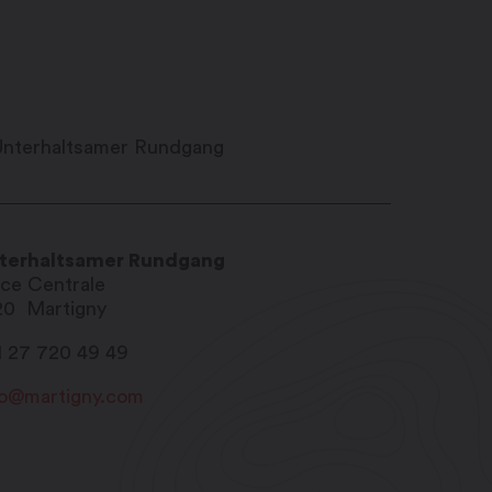
terhaltsamer Rundgang
ace Centrale
20
Martigny
1 27 720 49 49
fo@martigny.com