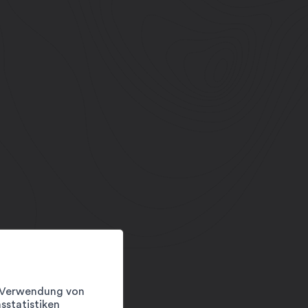
er Verwendung von
sstatistiken