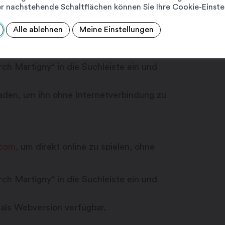
r nachstehende Schaltflächen können Sie Ihre Cookie-Einste
Alle ablehnen
Meine Einstellungen
h Martigny“ in die Suchleiste ein und
aden, um ihn ohne Internetverbindung zu
.com
, um direkt online zu spielen, ohne
h Martigny“ in die Suchleiste ein und
 als Webversion verfügbar.