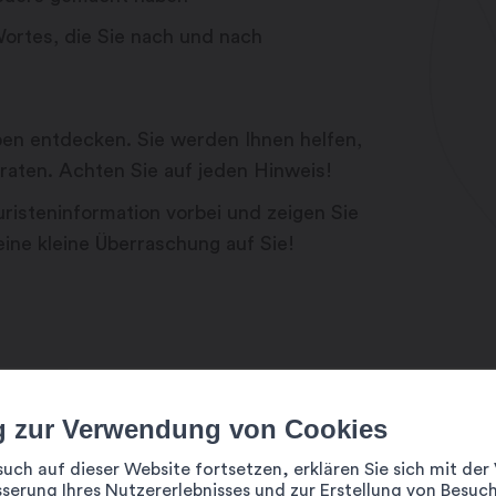
ortes, die Sie nach und nach
en entdecken. Sie werden Ihnen helfen,
raten. Achten Sie auf jeden Hinweis!
risteninformation vorbei und zeigen Sie
eine kleine Überraschung auf Sie!
nteuer teilzunehmen:
g zur Verwendung von Cookies
such auf dieser Website fortsetzen, erklären Sie sich mit d
ostenlos erhältlich ist im:
serung Ihres Nutzererlebnisses und zur Erstellung von Besuch