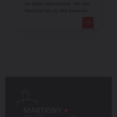
für jeden Geschmack. Von den
Kleinsten bis zu den Senioren,
um eine unterhaltsame Zeit zu
verbringen, ein Ereignis zu
feiern oder ein Teambuilding in
unseren Konferenzräumen zu
veranstalten – hier findet jeder
sein Glück!