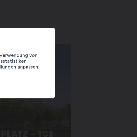
er Verwendung von
sstatistiken
llungen anpassen.
PLATZ – TCS