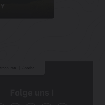
NY
Brochüren
Anreise
Folge uns !