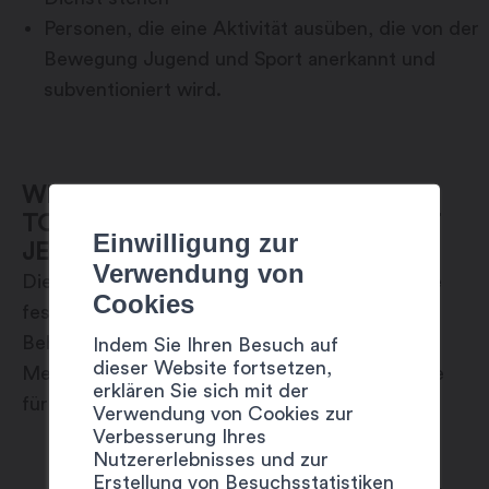
Personen, die eine Aktivität ausüben, die von der
Bewegung Jugend und Sport anerkannt und
subventioniert wird.
WIE HOCH SIND DIE
TOURISMUSTAXEN UND WAS ZAHLT
Einwilligung zur
JEDER?
Verwendung von
Die Tourismustaxen wurden von der Gemeinde
Cookies
festgelegt. Sowohl die Kurtaxe als auch die
Beherbergungstaxe unterliegen nicht der
Indem Sie Ihren Besuch auf
dieser Website fortsetzen,
Mehrwertsteuer. Hier ist die detaillierte Tabelle
erklären Sie sich mit der
für die Gemeinde Martigny:
Verwendung von Cookies zur
Verbesserung Ihres
Nutzererlebnisses und zur
Erstellung von Besuchsstatistiken