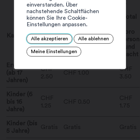
HOTELGEWERBE UND PARAHOTELLERIE
einverstanden. Über
nachstehende Schaltflächen
Total
können Sie Ihre Cookie-
Vom
Vom Beherberger
Einstellungen anpassen.
Gast
bezahlt
pro
Kategorie
bezahlt
Person
Alle akzeptieren
Alle ablehnen
Beherbergungstaxe
und
Kurtaxe
Meine Einstellungen
Nacht
Erwachsene
CHF
CHF
(ab 17
CHF 1.00
2.50
3.50
Jahren)
Kinder (6
CHF
CHF
bis 16
CHF 0.50
1.25
1.75
Jahre)
Kinder (bis
Gratis
Gratis
Gratis
5 Jahre)