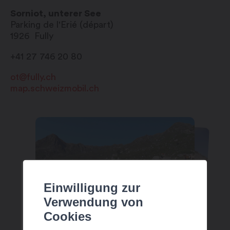
Sorniot, unterer See
Parking de l'Erié (départ)
1926
Fully
+41 27 746 20 80
ot@fully.ch
map.schweizmobil.ch
Einwilligung zur
Verwendung von
Cookies