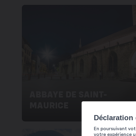
ABBAYE DE SAINT-
MAURICE
Déclaration
En poursuivant votr
votre expérience ut