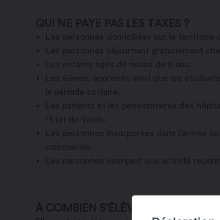
QUI NE PAYE PAS LES TAXES ?
Les personnes domiciliées sur le territoire
Les personnes séjournant gratuitement chez
Les enfants âgés de moins de 6 ans.
Les élèves, apprentis ainsi que les étudian
la période scolaire.
Les patients et les pensionnaires des hôpi
l’Etat du Valais.
Les personnes incorporées dans l’armée ou la
commandé.
Les personnes exerçant une activité recon
À COMBIEN S’ÉLÈVENT LES TAXES 