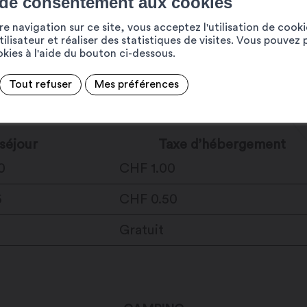
 de consentement aux cookies
taxe de séjour ainsi que la taxe d’hébergement ne sont
e navigation sur ce site, vous acceptez l'utilisation de cook
ilisateur et réaliser des statistiques de visites. Vous pouvez 
ookies à l'aide du bouton ci-dessous.
HÔTELLERIE ET PARAHÔTELLERIE
Tout refuser
Mes préférences
 le client
Payé par l’hébergeur
séjour
Taxe d’hébergement
0
CHF 1.00
5
CHF 0.50
Gratuit