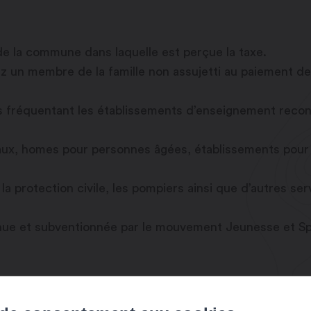
 de la commune dans laquelle est perçue la taxe.
 un membre de la famille non assujetti au paiement de 
ts fréquentant les établissements d’enseignement recon
taux, homes pour personnes âgées, établissements pour 
 protection civile, les pompiers ainsi que d’autres servi
nue et subventionnée par le mouvement Jeunesse et Sp
TOURISTIQUES ET QUE PAIE CHACUN ?