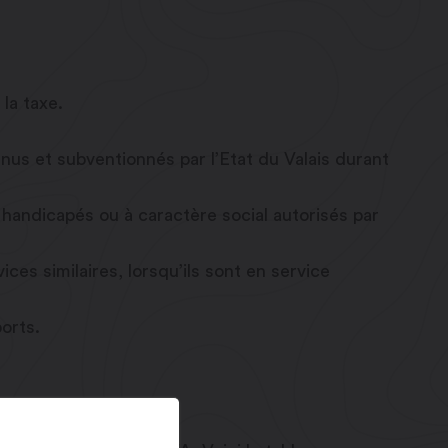
la taxe.
nus et subventionnés par l’Etat du Valais durant
handicapés ou à caractère social autorisés par
ces similaires, lorsqu’ils sont en service
orts.