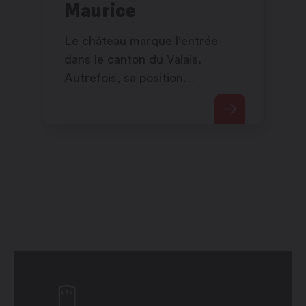
Maurice
Le château marque l'entrée
dans le canton du Valais.
Autrefois, sa position
hautement stratégique lui
permettait de contrôler l'accès
à la région.