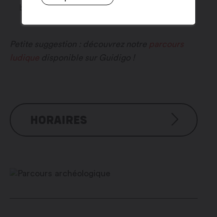
balade.
Petite suggestion : découvrez notre
parcours
ludique
disponible sur Guidigo !
HORAIRES
Faisable en tout temps