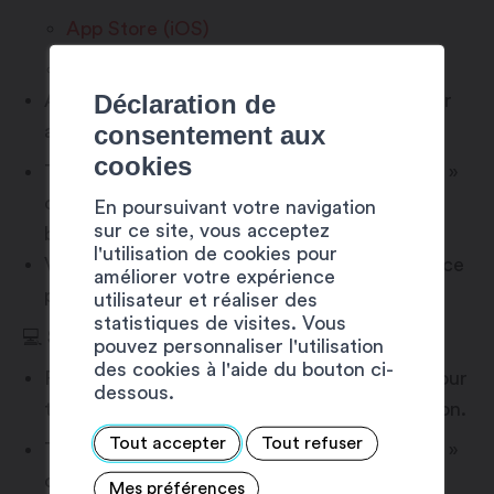
App Store (iOS)
Google Play (Android)
Déclaration de
Aucun compte n’est nécessaire pour accéder
consentement aux
au parcours.
cookies
Tapez « Parcours archéologique de Martigny »
dans la barre de recherche et commencez la
En poursuivant votre navigation
sur ce site, vous acceptez
balade.
l'utilisation de cookies pour
Vous pouvez télécharger le parcours à l’avance
améliorer votre expérience
pour y avoir accès sans connexion internet.
utilisateur et réaliser des
statistiques de visites. Vous
💻
Sur le site web
pouvez personnaliser l'utilisation
des cookies à l'aide du bouton ci-
Rendez-vous sur le site
www.guidigo.com
pour
dessous.
trouver le parcours, sans installer d’application.
Tout accepter
Tout refuser
Tapez « Parcours archéologique de Martigny »
dans la barre de recherche et commencez la
Mes préférences