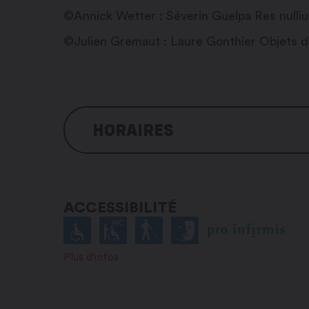
©Annick Wetter : Séverin Guelpa Res nulliu
©Julien Gremaut : Laure Gonthier Objets d
HORAIRES
Lundi : fermé
Mardi : fermé
ACCESSIBILITÉ
Mercredi : 11h00 – 17h00
Jeudi : 11h00 – 17h00
Vendredi : 11h00 – 17h00
Plus d'infos
Samedi : 11h00 – 17h00
Dimanche : 11h00 – 17h00