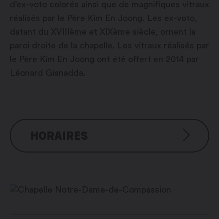
d’ex-voto colorés ainsi que de magnifiques vitraux
réalisés par le Père Kim En Joong. Les ex-voto,
datant du XVIIIème et XIXème siècle, ornent la
paroi droite de la chapelle. Les vitraux réalisés par
le Père Kim En Joong ont été offert en 2014 par
Léonard Gianadda.
HORAIRES
Tous les jours : 8h00 – 20h00