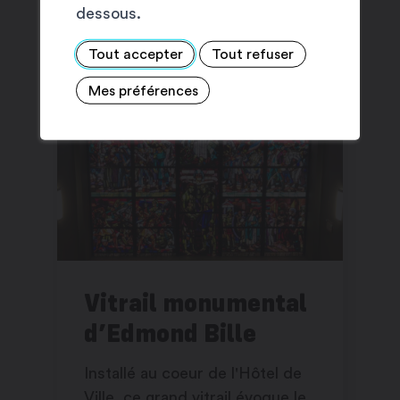
SUGGESTIONS
dessous.
Tout accepter
Tout refuser
Mes préférences
Vitrail monumental
d’Edmond Bille
Installé au coeur de l'Hôtel de
Ville, ce grand vitrail évoque le