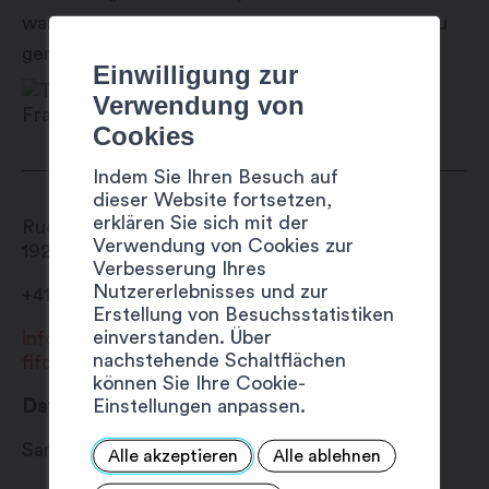
warme Atmosphäre im Amphithéâtre Romain zu
genießen.
Einwilligung zur
Verwendung von
Cookies
Indem Sie Ihren Besuch auf
dieser Website fortsetzen,
erklären Sie sich mit der
Rue du Levant 28
Verwendung von Cookies zur
1920
Martigny
Verbesserung Ihres
Nutzererlebnisses und zur
+41 27 720 49 49
Erstellung von Besuchsstatistiken
einverstanden. Über
info@fifo.ch
nachstehende Schaltflächen
fifo.ch
können Sie Ihre Cookie-
Einstellungen anpassen.
Datum
Samstag 3 August 2024
Alle akzeptieren
Alle ablehnen