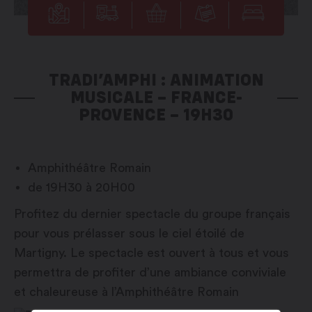
TRADI’AMPHI : ANIMATION
MUSICALE – FRANCE-
PROVENCE – 19H30
Amphithéâtre Romain
de 19H30 à 20H00
Profitez du dernier spectacle du groupe français
pour vous prélasser sous le ciel étoilé de
Martigny. Le spectacle est ouvert à tous et vous
permettra de profiter d’une ambiance conviviale
et chaleureuse à l’Amphithéâtre Romain