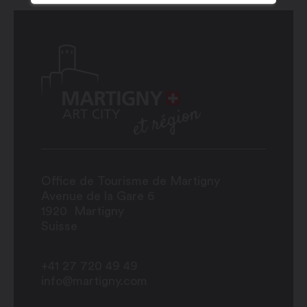
Office de Tourisme de Martigny
Avenue de la Gare 6
1920
Martigny
Suisse
+41 27 720 49 49
info@martigny.com