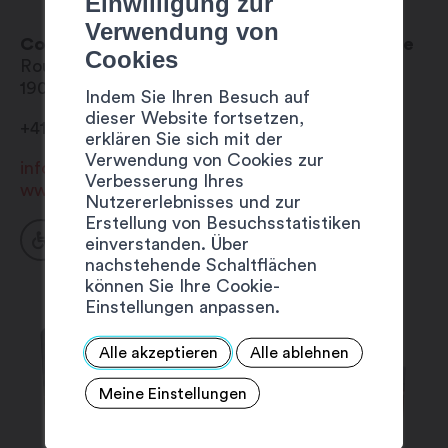
Einwilligung zur
Verwendung von
Couvert du Luizet / Saxon – offene Partyhalle
Cookies
Route de Pro-Bovey
1907
Saxon
Indem Sie Ihren Besuch auf
dieser Website fortsetzen,
+41 27 743 21 04
erklären Sie sich mit der
Verwendung von Cookies zur
info@admin.saxon.ch
Verbesserung Ihres
www.saxon.ch
Nutzererlebnisses und zur
Erstellung von Besuchsstatistiken
einverstanden. Über
nachstehende Schaltflächen
können Sie Ihre Cookie-
Einstellungen anpassen.
Alle akzeptieren
Alle ablehnen
Meine Einstellungen