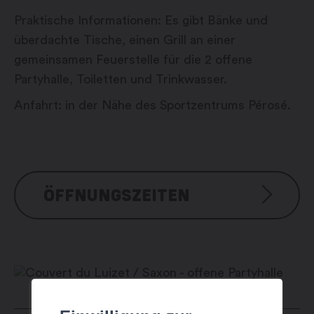
Praktische Informationen: Es gibt Bänke und
überdachte Tische, einen Grill an einer
gemeinsamen Feuerstelle für die 2 offene
Partyhalle, Toiletten und Trinkwasser.
Anfahrt: in der Nähe des Sportzentrums Pérosé.
ÖFFNUNGSZEITEN
Réservation possible de début mai à mi-
octobre