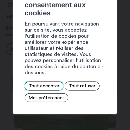
consentement aux
1907
Saxon
cookies
+41 27 743 21 04
En poursuivant votre navigation
info@admin.saxon.ch
sur ce site, vous acceptez
www.saxon.ch
l'utilisation de cookies pour
améliorer votre expérience
utilisateur et réaliser des
statistiques de visites. Vous
pouvez personnaliser l'utilisation
des cookies à l'aide du bouton ci-
dessous.
Tout accepter
Tout refuser
Mes préférences