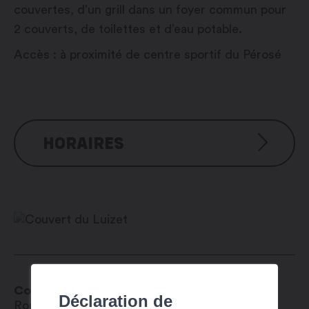
couvertes, d’un grill dans un foyer commun pour
2 couverts, de toilettes et d’eau potable.
Accès : à proximité de centre sportif du Pérosé
HORAIRES
Réservation possible de début mai à mi-
octobre
Couvert du Luizet
Déclaration de
Route de Pro-Bovey