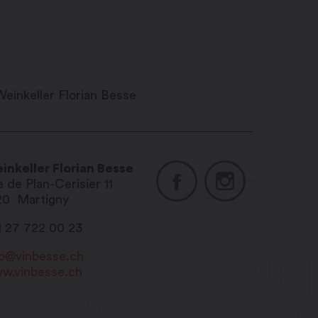
inkeller Florian Besse
 de Plan-Cerisier 11
20
Martigny
1 27 722 00 23
fo@vinbesse.ch
w.vinbesse.ch