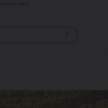
berraschen wird!
Uhr / 14.00 – 18.00 Uhr
 / nachmittag auf Anruf
ssen