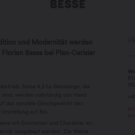
BESSE
adition und Modernität werden
 Florian Besse bei Plan-Cerisier
We
Rte
19
nbetrieb. Seine 4,5 ha Weinberge, die
 sind, werden vollständig von Hand
+4
uf das sensible Gleichgewicht des
in
Umstellung auf Bio.
ww
Weine mit Emotionen und Charakter an,
Terroir ausgebaut werden. Die Weine