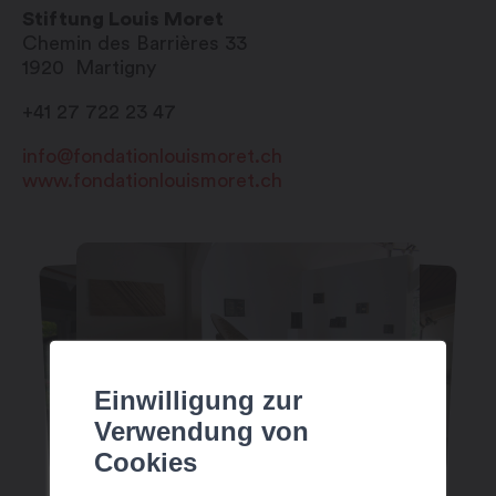
Stiftung Louis Moret
Chemin des Barrières 33
1920
Martigny
+41 27 722 23 47
info@fondationlouismoret.ch
www.fondationlouismoret.ch
Einwilligung zur
Verwendung von
Cookies