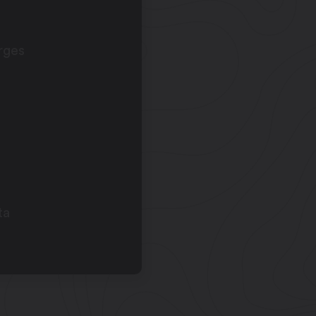
rges
ta