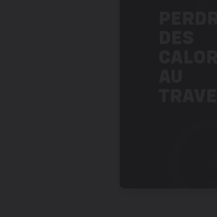
PERD
DES
CALOR
AU
TRAV