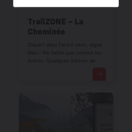
TrailZONE – La
Cheminée
Départ dans l’autre sens, signe
bleu ! Ne faites pas comme les
autres. Quelques mètres de
dénivelé positif puis la
replongée sur le parcours vert !