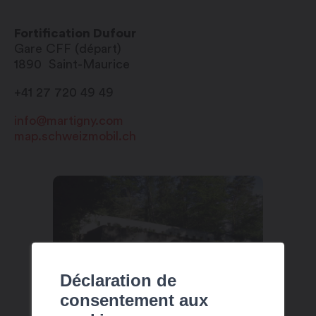
Fortification Dufour
Gare CFF (départ)
1890
Saint-Maurice
+41 27 720 49 49
info@martigny.com
map.schweizmobil.ch
Déclaration de
consentement aux