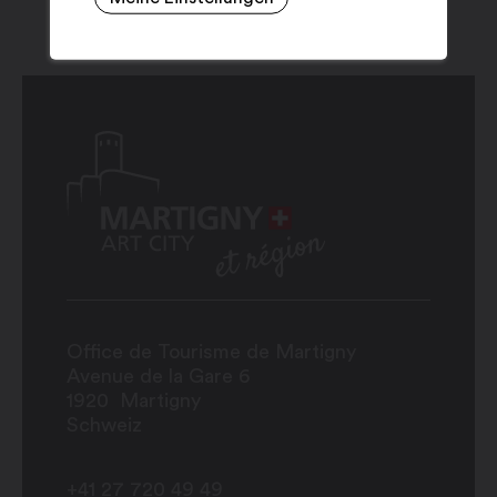
Office de Tourisme de Martigny
Avenue de la Gare 6
1920
Martigny
Schweiz
+41 27 720 49 49