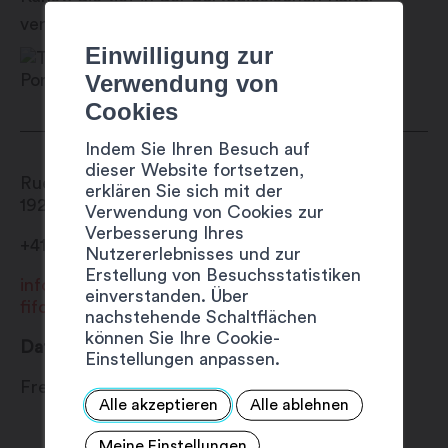
verwurzelt ist, mit Ihnen teilen.
Einwilligung zur
Verwendung von
Cookies
Indem Sie Ihren Besuch auf
dieser Website fortsetzen,
Rue de l'Hôtel-de-Ville 1
erklären Sie sich mit der
1920
Martigny
Verwendung von Cookies zur
Verbesserung Ihres
+41 27 720 49 49
Nutzererlebnisses und zur
Erstellung von Besuchsstatistiken
info@fifo.ch
einverstanden. Über
fifo.ch
nachstehende Schaltflächen
können Sie Ihre Cookie-
Datum
Einstellungen anpassen.
Freitag 2 August 2024
Alle akzeptieren
Alle ablehnen
Meine Einstellungen