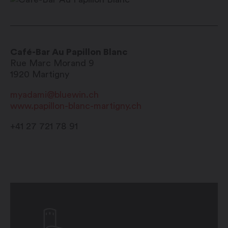
Café-Bar Au Papillon Blanc
Rue Marc Morand 9
1920
Martigny
myadami@bluewin.ch
www.papillon-blanc-martigny.ch
+41 27 721 78 91