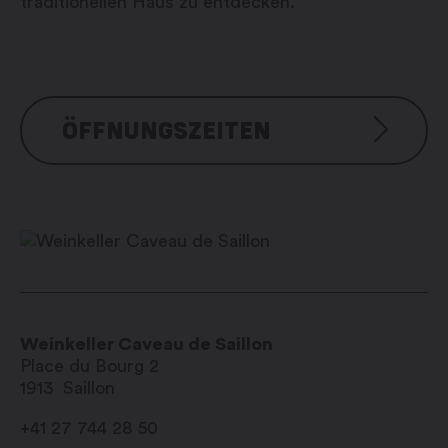
traditionellen Haus zu entdecken.
ÖFFNUNGSZEITEN
Jeudi et vendredi : 17h00 – 21h00
Samedi et dimanche : 11h00 –
21h00
Jours fériés : 11h00 – 21h00
Weinkeller Caveau de Saillon
Place du Bourg 2
1913
Saillon
+41 27 744 28 50