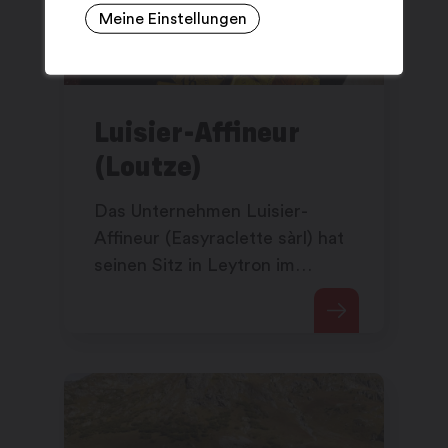
Meine Einstellungen
Luisier-Affineur
(Loutze)
Das Unternehmen Luisier-
Affineur (Easyraclette sàrl) hat
seinen Sitz in Leytron im
Kanton Wallis.