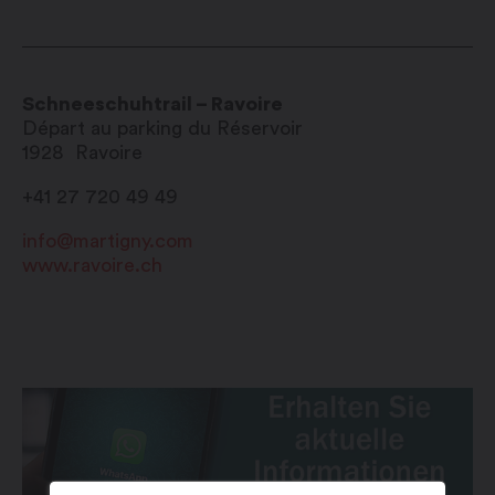
Schneeschuhtrail – Ravoire
Départ au parking du Réservoir
1928
Ravoire
+41 27 720 49 49
info@martigny.com
www.ravoire.ch