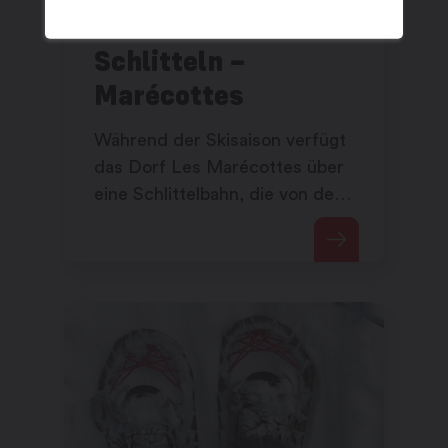
Schlitteln –
Marécottes
Während der Skisaison verfügt
das Dorf Les Marécottes über
eine Schlittelbahn, die von der
Bergstation der Seilbahn in den
Ort hinunter führt.