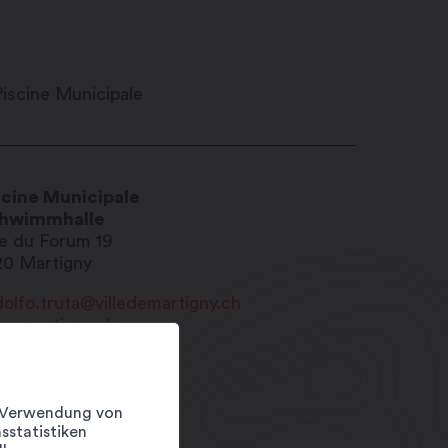
scine Municipale
hwimmhalle
e du Forum 19
20
Martigny
dolfo.truta@villedemartigny.ch
w.martigny.ch
1 27 721 24 87
er Verwendung von
sstatistiken