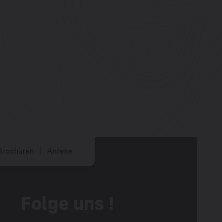
Brochüren
Anreise
Folge uns !