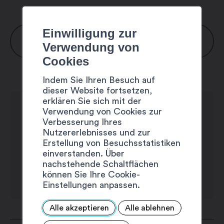
Einwilligung zur
ÖFFNUNGSZEITEN
Verwendung von
Cookies
November bis Mitte-März:
Indem Sie Ihren Besuch auf
Montag: 7:30 – 12:00 / 13:00 – 17:00 Uhr
dieser Website fortsetzen,
Dienstag: 7:30 – 12:00 / 13:00 – 17:00
erklären Sie sich mit der
Verwendung von Cookies zur
Uhr
Verbesserung Ihres
Mittwoch: 7:30 – 12:00 / 13:00 – 17:00
Nutzererlebnisses und zur
Uhr
Erstellung von Besuchsstatistiken
einverstanden. Über
Donnerstag: 7:30 – 12:00 / 13:00 – 17:00
nachstehende Schaltflächen
Uhr
können Sie Ihre Cookie-
Freitag: 7:30 – 12:00 / 13:00 – 17:00 Uhr
Einstellungen anpassen.
Samstag: geschlossen
Alle akzeptieren
Alle ablehnen
Sonntag: geschlossen