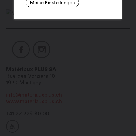
Meine Einstellungen
Mitte-März bis Oktober:
Montag: 7:00 – 12:00 / 13:00 – 17:30 Uhr
Dienstag: 7:00 – 12:00 / 13:00 – 17:30
Uhr
Mittwoch: 7:00 – 12:00 / 13:00 – 17:30
Uhr
Donnerstag: 7:00 – 12:00 / 13:00 – 17:30
Uhr
Matériaux PLUS SA
Freitag: 7:00 – 12:00 / 13:00 – 17:00 Uhr
Rue des Vorziers 10
Samstag: geschlossen
1920
Martigny
Sonntag: geschlossen
info@materiauxplus.ch
www.materiauxplus.ch
+41 27 329 80 00