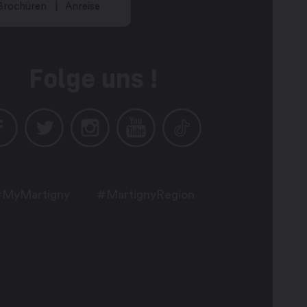
Brochüren
Anreise
Folge uns !
MyMartigny
#MartignyRegion