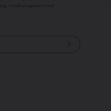
hung, Landmanagement und
hr
Uhr
 Uhr
00 Uhr
r