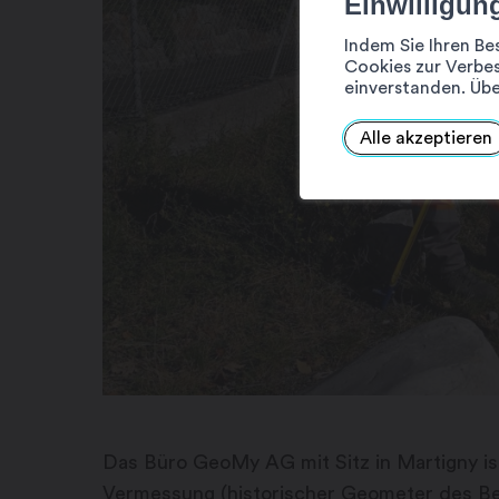
Einwilligun
Indem Sie Ihren Be
Cookies zur Verbes
einverstanden. Übe
Alle akzeptieren
Das Büro GeoMy AG mit Sitz in Martigny is
Vermessung (historischer Geometer des Bez