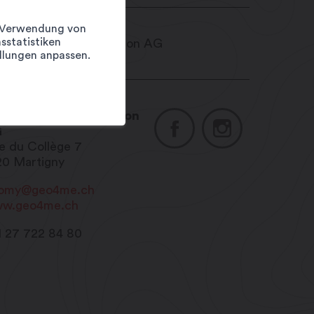
er Verwendung von
sstatistiken
llungen anpassen.
o4me Martigny Région
G
e du Collège 7
20
Martigny
omy@geo4me.ch
w.geo4me.ch
1 27 722 84 80