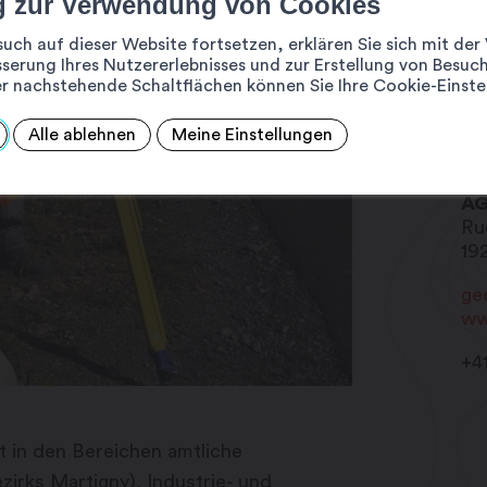
g zur Verwendung von Cookies
such auf dieser Website fortsetzen, erklären Sie sich mit d
serung Ihres Nutzererlebnisses und zur Erstellung von Besuch
r nachstehende Schaltflächen können Sie Ihre Cookie-Einste
Alle ablehnen
Meine Einstellungen
Ge
A
Ru
19
ge
ww
+4
t in den Bereichen amtliche
irks Martigny), Industrie- und