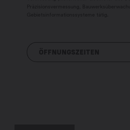
Präzisionsvermessung, Bauwerksüberwac
Gebietsinformationssysteme tätig.
ÖFFNUNGSZEITEN
Montag: 7:30 – 12:00 / 13:00 – 17:00 U
Dienstag: 7:30 – 12:00 / 13:00 – 17:00 
Mittwoch: 7:30 – 12:00 / 13:00 – 17:00
Donnerstag: 7:30 – 12:00 / 13:00 – 17:
Freitag: 7:30 – 12:00 / 13:00 – 16:30 Uh
Samstag: geschlossen
Sonntag: geschlossen