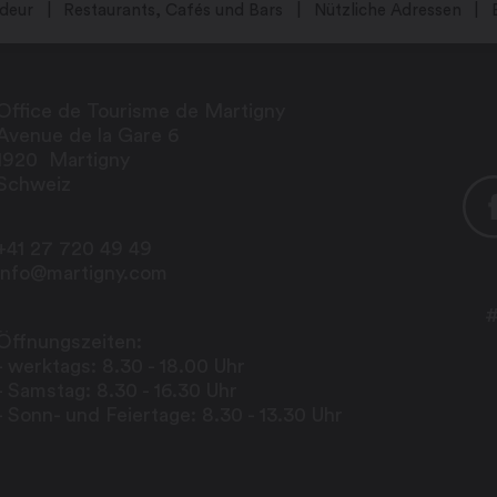
deur
Restaurants, Cafés und Bars
Nützliche Adressen
Office de Tourisme de Martigny
Avenue de la Gare 6
1920
Martigny
Schweiz
+41 27 720 49 49
info@martigny.com
#
Öffnungszeiten:
- werktags: 8.30 - 18.00 Uhr
- Samstag: 8.30 - 16.30 Uhr
- Sonn- und Feiertage: 8.30 - 13.30 Uhr