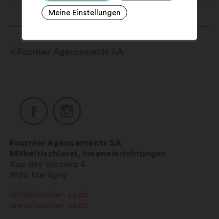
Sonntag: geschlossen
Meine Einstellungen
Fournier Agencements SA
Möbeltischlerei, Inneneinrichtungen
Rue des Vorziers 4
1920
Martigny
info@fournier-sa.ch
www.fournier-sa.ch