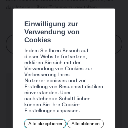
das Interieur ihrer Träume zu gestalten.
Einwilligung zur
Verwendung von
Cookies
ÖFFNUNGSZEITEN
Indem Sie Ihren Besuch auf
dieser Website fortsetzen,
Montag: 7:00 – 12:00 / 13:00 – 17:00 Uhr
erklären Sie sich mit der
Verwendung von Cookies zur
Dienstag: 7:00 – 12:00 / 13:00 – 17:00
Verbesserung Ihres
Uhr
Nutzererlebnisses und zur
Mittwoch: 7:00 – 12:00 / 13:00 – 17:00
Erstellung von Besuchsstatistiken
einverstanden. Über
Uhr
nachstehende Schaltflächen
Donnerstag: 7:00 – 12:00 / 13:00 – 17:00
können Sie Ihre Cookie-
Uhr
Einstellungen anpassen.
Freitag: 7:00 – 12:00 / 13:00 – 16:00 Uhr
Alle akzeptieren
Alle ablehnen
Samstag: geschlossen