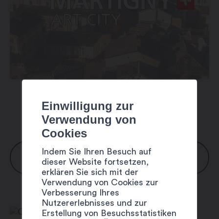
Einwilligung zur
Verwendung von
Cookies
Indem Sie Ihren Besuch auf
ÖFFNUNGSZEITEN
dieser Website fortsetzen,
erklären Sie sich mit der
Verwendung von Cookies zur
Montag: 8:00 – 20:00 Uhr
Verbesserung Ihres
Dienstag: 8:00 – 20:00 Uhr
Nutzererlebnisses und zur
Erstellung von Besuchsstatistiken
Mittwoch: 8:00 – 20:00 Uhr