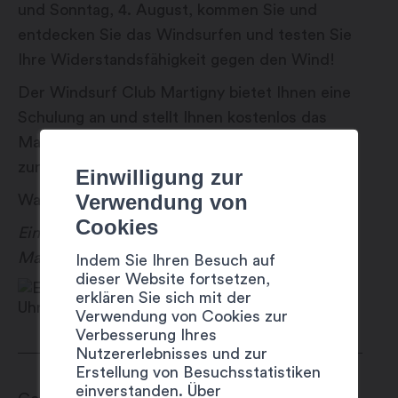
und Sonntag, 4. August, kommen Sie und
entdecken Sie das Windsurfen und testen Sie
Ihre Widerstandsfähigkeit gegen den Wind!
Der Windsurf Club Martigny bietet Ihnen eine
Schulung an und stellt Ihnen kostenlos das
Material für die erste Fahrt auf den Gouilles
zur Verfügung.
Einwilligung zur
Verwendung von
Wagen Sie es, sich nass zu machen?
Cookies
Eine Animation, die Ihnen vom Windsurf Club
Martigny angeboten wird.
Indem Sie Ihren Besuch auf
dieser Website fortsetzen,
erklären Sie sich mit der
Verwendung von Cookies zur
Verbesserung Ihres
Nutzererlebnisses und zur
Erstellung von Besuchsstatistiken
einverstanden. Über