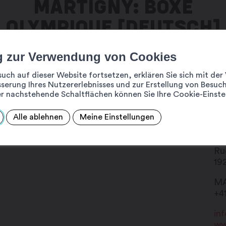
MARTIGNY: BOXE
OLYMPIQUE [DEUTSCH]
g zur Verwendung von Cookies
such auf dieser Website fortsetzen, erklären Sie sich mit d
serung Ihres Nutzererlebnisses und zur Erstellung von Besuch
ten werden am 14. und 15.
r nachstehende Schaltflächen können Sie Ihre Cookie-Einste
 Boxing Club Martigny
Alle ablehnen
Meine Einstellungen
iese Gelegenheit, diesen Sport
Ru
19
MA
+4
in
ww