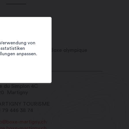
er Verwendung von
sstatistiken
llungen anpassen.
e du Simplon 4C
20
Martigny
RTIGNY TOURISME
1 79 446 38 74
fo@boxe-martigny.ch
w.boxe-martigny.ch