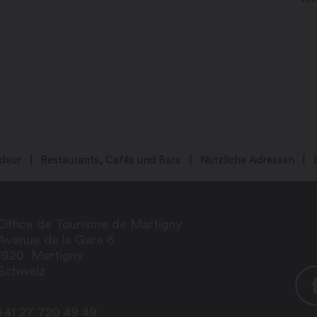
deur
Restaurants, Cafés und Bars
Nützliche Adressen
Office de Tourisme de Martigny
Avenue de la Gare 6
1920
Martigny
Schweiz
+41 27 720 49 49