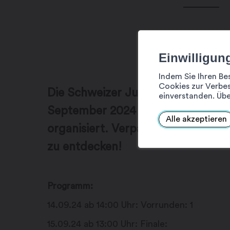
Einwilligun
Indem Sie Ihren Be
Cookies zur Verbes
Die Schweizer Jugendmeisterschaf
einverstanden. Übe
September 2024 in Martigny vom
Alle akzeptieren
organisiert. Verpassen Sie nicht d
zu entdecken!
Programm:
14.09.24 ab 14:00 Uhr: Vorrunden: 1
15.09.24 ab 13:00 Uhr: Finale: