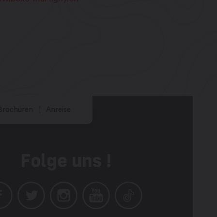
Brochüren
Anreise
Folge uns !