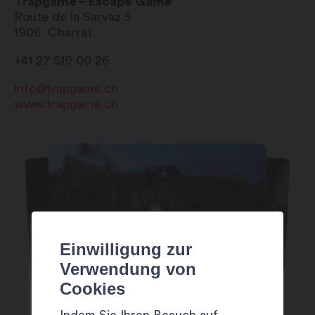
Trapgame – Escape Game
Route de la Sarvaz 5
1906
Charrat
+41 27 519 00 26
info@trapgame.ch
www.trapgame.ch
Einwilligung zur
Verwendung von
Cookies
Indem Sie Ihren Besuch auf