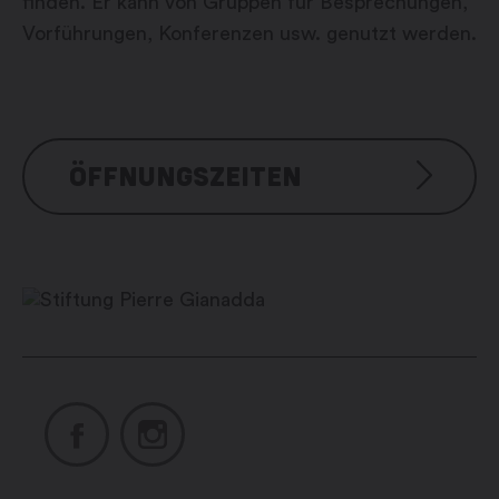
finden. Er kann von Gruppen für Besprechungen,
Vorführungen, Konferenzen usw. genutzt werden.
ÖFFNUNGSZEITEN
Tous les jours
De juin à novembre : 9h00 –
19h00
De novembre à juin : 10h00 –
18h00