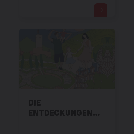
und bietet bei entsprechendem
Wetter einen schönen Blick
über die Rhone-Ebene bis hin
zum Genfer See.
DIE
ENTDECKUNGEN
DES SONNTAGS