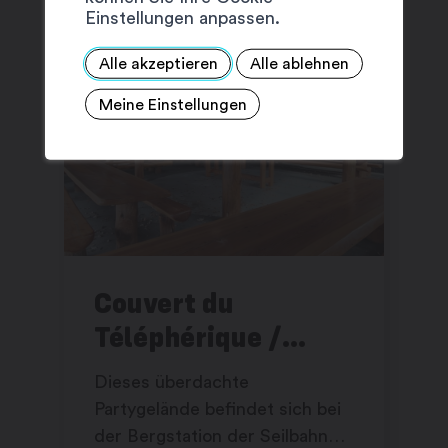
Einstellungen anpassen.
Alle akzeptieren
Alle ablehnen
Meine Einstellungen
Couvert du
Téléphérique /
Champex d’Alesse –
Dieses überdachte
Partyhalle
Partygelände befindet sich bei
der Bergstation der Seilbahn