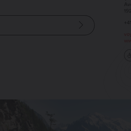
Av
19
+4
vo
ww
019/06/132-MBE.pdf