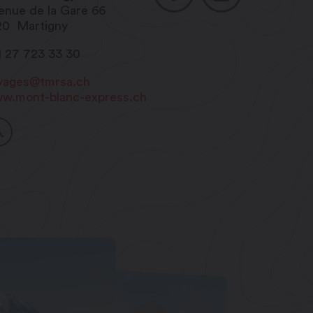
enue de la Gare 66
20
Martigny
1 27 723 33 30
yages@tmrsa.ch
w.mont-blanc-express.ch