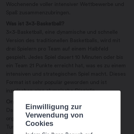
Wochenende voller intensiver Wettbewerbe und
Spaß zusammenzubringen.
Was ist 3×3-Basketball?
3×3-Basketball, eine dynamische und schnelle
Version des traditionellen Basketballs, wird mit
drei Spielern pro Team auf einem Halbfeld
gespielt. Jedes Spiel dauert 10 Minuten oder bis
ein Team 21 Punkte erreicht hat, was es zu einem
intensiven und strategischen Spiel macht. Dieses
Format ist sehr populär geworden und ist
inzwischen eine olympische Disziplin.
Organisation und Anmeldung
Einwilligung zur
Das Turnier wird vom Martigny Basket
Verwendung von
organisiert. Eine Anmeldung zur Teilnahme am
Cookies
Turnier ist erforderlich und detaillierte