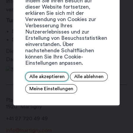
Indem Sie Ihren Besuch auf
Informationen zur Anmeldung werden in Kürze
dieser Website fortsetzen,
verfügbar sein.
erklären Sie sich mit der
Verwendung von Cookies zur
Turnierplan
Verbesserung Ihres
Samstag, 10. August:
10:30 Uhr – 18:00 Uhr
Nutzererlebnisses und zur
Erstellung von Besuchsstatistiken
Sonntag, 11. August:
10:00 Uhr – 16:30 Uhr
einverstanden. Über
nachstehende Schaltflächen
Diese Veranstaltung ist Teil des Martigny Est
können Sie Ihre Cookie-
Dans La Place Festivals (#MEDLP).
Einstellungen anpassen.
Alle akzeptieren
Alle ablehnen
Meine Einstellungen
Place Centrale
1920
Martigny
+41 27 720 49 49
info@martigny.com