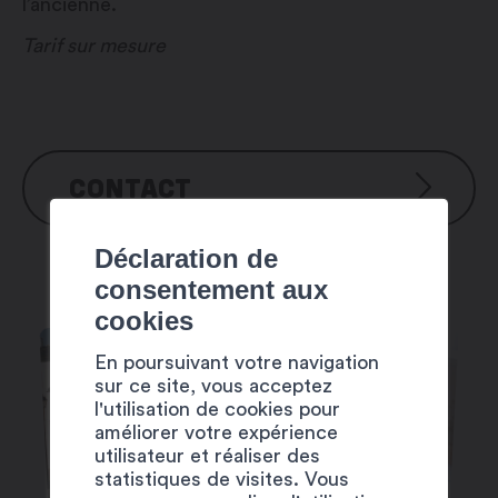
l’ancienne.
Tarif sur mesure
CONTACT
Déclaration de
Moulin du Semblanet
consentement aux
Rue des Moulins 11
cookies
1920 Martigny-Bourg
En poursuivant votre navigation
Tél : +41 27 722 51 98
sur ce site, vous acceptez
Email : mcmerola@gmail.com
l'utilisation de cookies pour
Internet : www.moulinsemblanet.ch
améliorer votre expérience
utilisateur et réaliser des
statistiques de visites. Vous