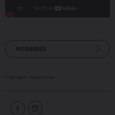
HORAIRES
Si les conditions d’enneigement le
permettent jusqu’au début avril :
– du samedi au jeudi : 8h45 – 17h00
– vendredi : 8h45 – 17h30