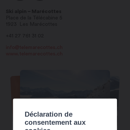
Ski alpin – Marécottes
Place de la Télécabine 5
1923
Les Marécottes
+41 27 761 31 02
info@telemarecottes.ch
www.telemarecottes.ch
Déclaration de
consentement aux