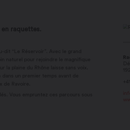
 en raquettes.
u-dit “Le Réservoir”. Avec le grand
Ra
n naturel pour rejoindre le magnifique
Dé
ur la plaine du Rhône laisse sans voix.
19
s dans un premier temps avant de
+4
x de Ravoire.
in
illés. Vous empruntez ces parcours sous
ww