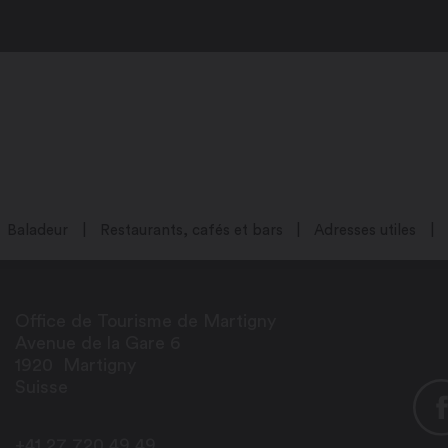
Baladeur
Restaurants, cafés et bars
Adresses utiles
Office de Tourisme de Martigny
Avenue de la Gare 6
1920
Martigny
Suisse
+41 27 720 49 49