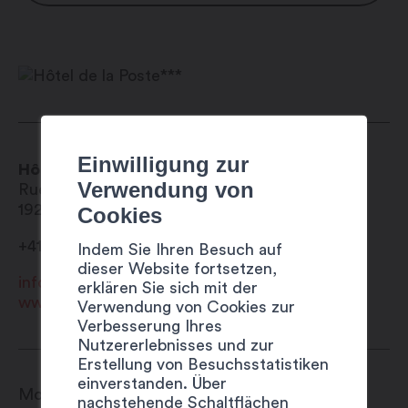
Wi-Fi im gesamten Gebäude
Haustiere erlaubt
Raum für Gruppen
Behindertengerecht ausgestattet
Für Babys geeignet
Raumausstattung
Privates Badezimmer
Fernseher mit Flachbildschirm
Einwilligung zur
Hôtel de la Poste***
Telefon
Verwendung von
Rue de la Poste 8
Minibar
1920
Martigny
Cookies
Föhn
+41 27 722 14 44
Indem Sie Ihren Besuch auf
dieser Website fortsetzen,
info@hoteldelapostemartigny.ch
erklären Sie sich mit der
www.hoteldelapostemartigny.ch
Verwendung von Cookies zur
Verbesserung Ihres
Nutzererlebnisses und zur
Erstellung von Besuchsstatistiken
einverstanden. Über
Montag – Samstag: 6:30 – 22:00 Uhr
nachstehende Schaltflächen