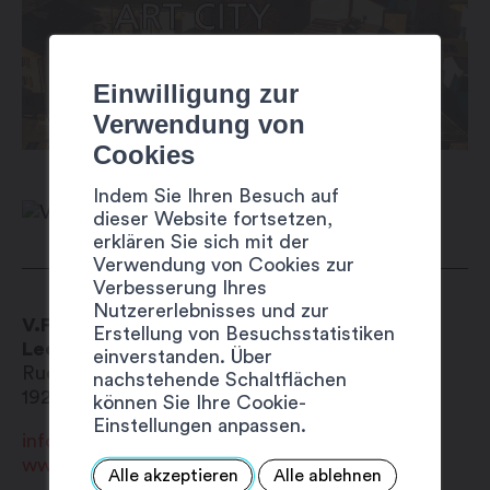
Einwilligung zur
Verwendung von
Cookies
Indem Sie Ihren Besuch auf
dieser Website fortsetzen,
erklären Sie sich mit der
Verwendung von Cookies zur
Verbesserung Ihres
Nutzererlebnisses und zur
V.F. Deshumidification SA
Erstellung von Besuchsstatistiken
Lecksuche und Trockenlegung
einverstanden. Über
Rue des Etangs 16-18
nachstehende Schaltflächen
1920
Martigny
können Sie Ihre Cookie-
Einstellungen anpassen.
info@vfsa.ch
www.vfsa.ch
Alle akzeptieren
Alle ablehnen