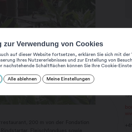
g zur Verwendung von Cookies
such auf dieser Website fortsetzen, erklären Sie sich mit d
serung Ihres Nutzererlebnisses und zur Erstellung von Besuch
r nachstehende Schaltflächen können Sie Ihre Cookie-Einste
Le
Alle ablehnen
Meine Einstellungen
l'
Av
19
bo
ww
restaurant, 200 m von der Fondation
+4
 Rindstartar, Fleischfondues sowie