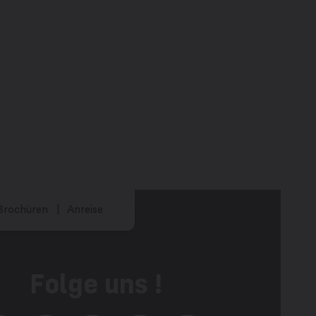
Brochüren
Anreise
Folge uns !