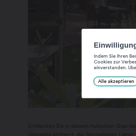
Einwilligun
Indem Sie Ihren Be
Cookies zur Verbes
einverstanden. Übe
Alle akzeptieren
Entdecken Sie in diesem hübschen Quartier
Gianadda entfernt, die Spezialitäten Lamm,