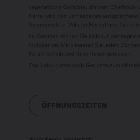
vegetarische Gerichte, die vom Chefkoch L
Karte wird den Jahreszeiten entsprechend a
Sommersalate, Wild im Herbst und Gänsele
Im Sommer können Sie sich auf der begrün
Oktober bis März können Sie jeden Donner
Kerzenschein und Kaminfeuer geniessen.
Das Lokal bietet auch Gerichte zum Mitne
ÖFFNUNGSZEITEN
Montag: geschlossen
Dienstag: 8:30 – 22:00 Uhr