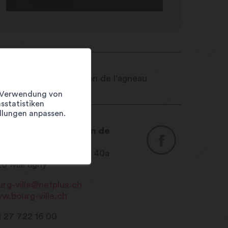
er Verwendung von
sstatistiken
llungen anpassen.
 Bourg-Ville, la maison de
agneau
. du Grand-St-Bernard 40a
20
Martigny
urg-ville@netplus.ch
w.bourg-ville.ch
1 27 722 16 00