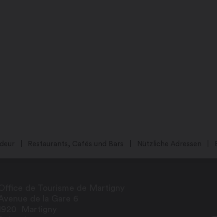
deur
Restaurants, Cafés und Bars
Nützliche Adressen
Office de Tourisme de Martigny
Avenue de la Gare 6
1920
Martigny