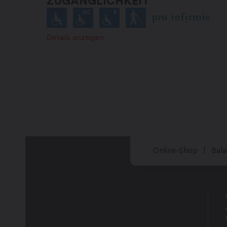
ZUGÄNGLICHKEIT
Mittwoch: 8:30 – 22:00 Uhr
Donnerstag: 8:30 – 22:00 Uhr
Freitag: 8:30 – 23:00 Uhr
Details anzeigen
Samstag: 8:30 – 23:00 Uhr
Sonntag: geschlossen
Online-Shop
Bala