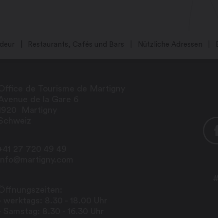
deur
Restaurants, Cafés und Bars
Nützliche Adressen
Office de Tourisme de Martigny
Avenue de la Gare 6
1920
Martigny
Schweiz
+41 27 720 49 49
info@martigny.com
#
Öffnungszeiten:
- werktags: 8.30 - 18.00 Uhr
- Samstag: 8.30 - 16.30 Uhr