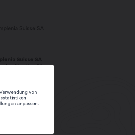
plenia Suisse SA
e des Finettes 54
20
Martigny
fo@implenia.com
w.implenia.com
er Verwendung von
sstatistiken
 58 474 11 11
llungen anpassen.