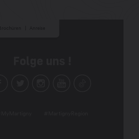
Brochüren
Anreise
Folge uns !
MyMartigny
#MartignyRegion