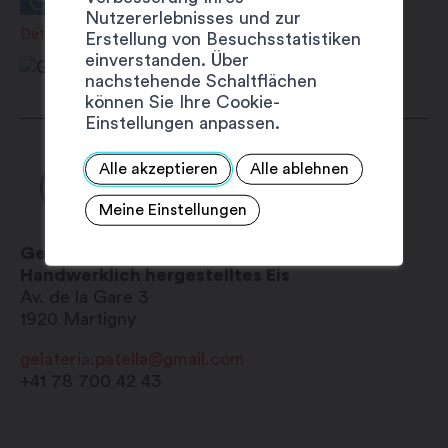
Nutzererlebnisses und zur
Details anzeigen
Erstellung von Besuchsstatistiken
einverstanden. Über
nachstehende Schaltflächen
können Sie Ihre Cookie-
Einstellungen anpassen.
Alle akzeptieren
Alle ablehnen
Meine Einstellungen
Gelateria Patella
Handwerklich hergestelltes Eis
Av. de la Gare 3
1920
Martigny
gelateria.patella@gmail.com
+41 78 700 42 43