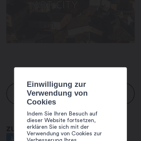
Einwilligung zur
Verwendung von
ÖFFNUNGSZEITEN
Cookies
Montag: geschlossen
Indem Sie Ihren Besuch auf
dieser Website fortsetzen,
Dienstag bis Sonntag: 12:00 – 18:00 Uhr
erklären Sie sich mit der
ZUGÄNGLICHKEIT
Verwendung von Cookies zur
Verbesserung Ihres