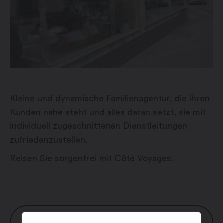
Kleine und dynamische Familienagentur, die ihren
Kunden nahe steht und alles daran setzt, sie mit
individuell zugeschnittenen Dienstleitungen
zufriedenzustellen.
Reisen Sie sorgenfrei mit Côté Voyages.
ÖFFNUNGSZEITEN