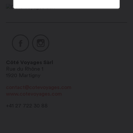
Côté Voyages Sàrl
Rue du Rhône 1
1920
Martigny
contact@cotevoyages.com
www.cotevoyages.com
+41 27 722 30 88