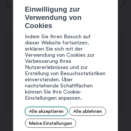
Einwilligung zur
Verwendung von
Montag: 10:00 – 12:00 / 14:00 – 17:00
Cookies
Uhr
Dienstag: 10:00 – 12:00 / 14:00 – 17:00
Indem Sie Ihren Besuch auf
Uhr
dieser Website fortsetzen,
erklären Sie sich mit der
Mittwoch: geschlossen
Verwendung von Cookies zur
Donnerstag: 10:00 – 12:00 / 14:00 –
Verbesserung Ihres
17:00 Uhr
Nutzererlebnisses und zur
Erstellung von Besuchsstatistiken
Freitag: 10:00 – 12:00 / 14:00 – 17:00
einverstanden. Über
Uhr
nachstehende Schaltflächen
Samstag: geschlossen
können Sie Ihre Cookie-
Einstellungen anpassen.
Sonntag: geschlossen
Auf Anfrage nach 17:00 Uhr
Alle akzeptieren
Alle ablehnen
Meine Einstellungen