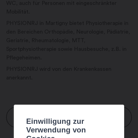
WC, auch für Personen mit eingeschränkter
Mobilität.
PHYSIONRJ in Martigny bietet Physiotherapie in
den Bereichen Orthopädie, Neurologie, Pädiatrie,
Geriatrie, Rheumatologie, MTT,
Sportphysiotherapie sowie Hausbesuche, z.B. in
Pflegeheimen.
PHYSIONRJ wird von den Krankenkassen
anerkannt.
ÖFFNUNGSZEITEN
Einwilligung zur
Verwendung von
Montag: 8:00 – 18:30 Uhr