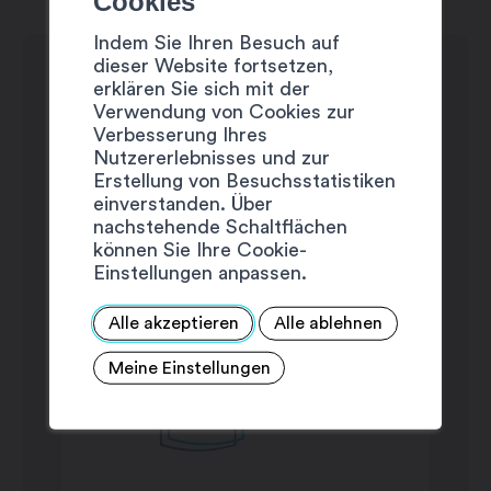
Cookies
Dienstag: 8:00 – 18:30 Uhr
Indem Sie Ihren Besuch auf
dieser Website fortsetzen,
Mittwoch: 8:00 – 18:30 Uhr
erklären Sie sich mit der
Verwendung von Cookies zur
Donnerstag: 8:00 – 18:30 Uhr
Verbesserung Ihres
Freitag: 8:00 – 18:30 Uhr
Nutzererlebnisses und zur
Erstellung von Besuchsstatistiken
Samstag: geschlossen
einverstanden. Über
nachstehende Schaltflächen
Sonntag: geschlossen
können Sie Ihre Cookie-
Einstellungen anpassen.
Alle akzeptieren
Alle ablehnen
Meine Einstellungen