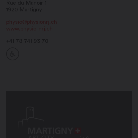
Rue du Manoir 1
1920
Martigny
physio@physionrj.ch
www.physio-nrj.ch
+41 78 741 93 70