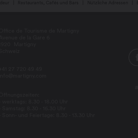
deur
Restaurants, Cafés und Bars
Nützliche Adressen
Office de Tourisme de Martigny
Avenue de la Gare 6
1920
Martigny
Schweiz
+41 27 720 49 49
info@martigny.com
#
Öffnungszeiten:
- werktags: 8.30 - 18.00 Uhr
- Samstag: 8.30 - 16.30 Uhr
- Sonn- und Feiertage: 8.30 - 13.30 Uhr