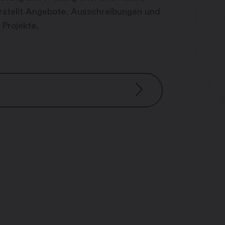
erstellt Angebote, Ausschreibungen und
 Projekte.
hr
Uhr
 Uhr
00 Uhr
r