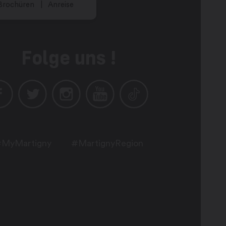
Brochüren
Anreise
Folge uns !
MyMartigny
#MartignyRegion