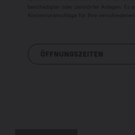
beschädigter oder zerstörter Anlagen. Es 
Kostenvoranschläge für Ihre verschiedenen
ÖFFNUNGSZEITEN
Montag: 8:00 – 12:00 / 13:30 – 17:00 U
Dienstag: 8:00 – 12:00 / 13:30 – 17:00 
Mittwoch: 8:00 – 12:00 / 13:30 – 17:00
Donnerstag: 8:00 – 12:00 / 13:30 – 17:
Freitag: 8:00 – 12:00 / 13:30 – 17:00 Uh
Samstag: geschlossen
Sonntag: geschlossen