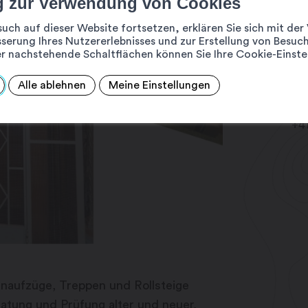
g zur Verwendung von Cookies
A2
such auf dieser Website fortsetzen, erklären Sie sich mit d
Rue
serung Ihres Nutzererlebnisses und zur Erstellung von Besuch
19
r nachstehende Schaltflächen können Sie Ihre Cookie-Einste
ds
Alle ablehnen
Meine Einstellungen
ww
+4
naufzüge, Treppen und Rollsteige
ratung und Prüfung alter und neuer,