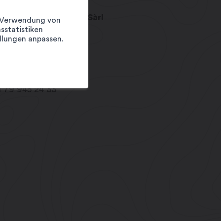
DS Audit Ascenseur Sàrl
er Verwendung von
 de la Scierie 1
sstatistiken
20
Martigny
llungen anpassen.
@a2ds.ch
w.a2ds.ch
1 79 945 24 33