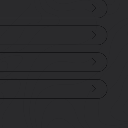
r Suiten
Anz. Zimmer
Anz. Betten
31
60
nkett
Fläche in m2
54
128
0
–
–