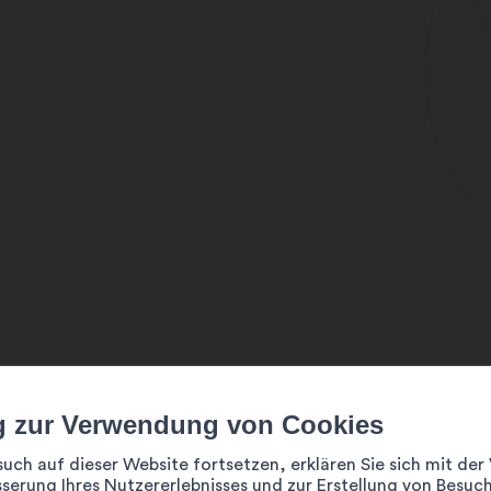
WLAN, Leinwand
Tageslicht
WLAN, Leinwand
Tageslicht
g zur Verwendung von Cookies
such auf dieser Website fortsetzen, erklären Sie sich mit d
serung Ihres Nutzererlebnisses und zur Erstellung von Besuch