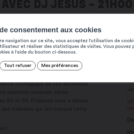
AVEC DJ JESUS – 21H00
 de consentement aux cookies
e navigation sur ce site, vous acceptez l'utilisation de cook
ilisateur et réaliser des statistiques de visites. Vous pouvez 
ookies à l'aide du bouton ci-dessous.
Martigny Est Dans La Place (MEDLP) se
Tout refuser
Mes préférences
Pl
par DJ Jésus.
19
biance nostalgique de ces décennies
+4
ne sélection musicale variée
es 80 et 90. Préparez-vous à danser
in
ww
et des mélodies qui ont marqué cette
Da
on !
Me