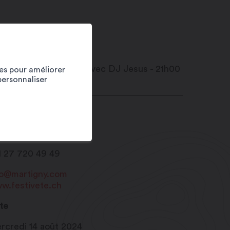
ies pour améliorer
personnaliser
ace centrale
20
Martigny
1 27 720 49 49
fo@martigny.com
w.festivete.ch
te
rcredi 14 août 2024